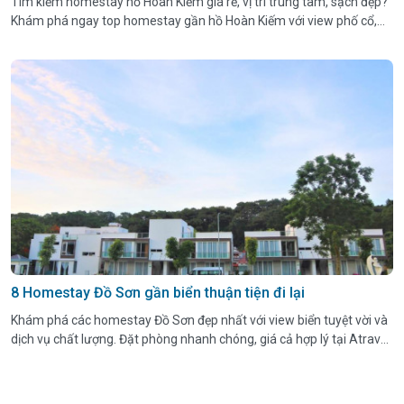
Tìm kiếm homestay hồ Hoàn Kiếm giá rẻ, vị trí trung tâm, sạch đẹp?
Khám phá ngay top homestay gần hồ Hoàn Kiếm với view phố cổ,
tiện nghi hiện đại, đặt phòng dễ dàng
8 Homestay Đồ Sơn gần biển thuận tiện đi lại
Khám phá các homestay Đồ Sơn đẹp nhất với view biển tuyệt vời và
dịch vụ chất lượng. Đặt phòng nhanh chóng, giá cả hợp lý tại Atravel
để tận hưởng kỳ nghỉ trọn vẹn.