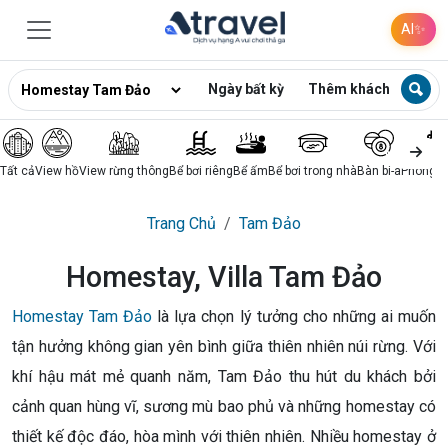
AI
✨
Ngày bất kỳ
Thêm khách
Tất cả
View hồ
View rừng thông
Bể bơi riêng
Bể ấm
Bể bơi trong nhà
Bàn bi-a
Phòng k
Trang Chủ
Tam Đảo
Homestay, Villa Tam Đảo
Homestay Tam Đảo
là lựa chọn lý tưởng cho những ai muốn
tận hưởng không gian yên bình giữa thiên nhiên núi rừng. Với
khí hậu mát mẻ quanh năm, Tam Đảo thu hút du khách bởi
cảnh quan hùng vĩ, sương mù bao phủ và những homestay có
thiết kế độc đáo, hòa mình với thiên nhiên. Nhiều homestay ở