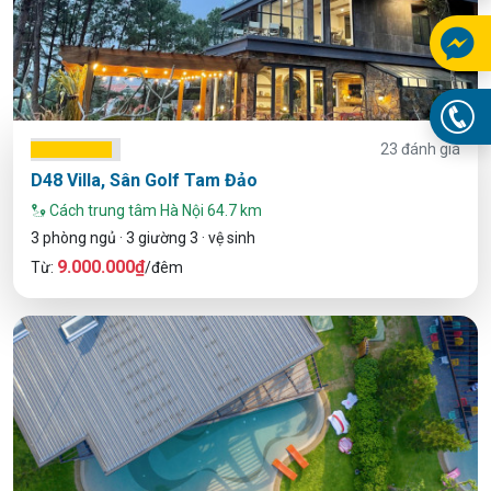
23 đánh giá
D48 Villa, Sân Golf Tam Đảo
Cách trung tâm Hà Nội 64.7 km
3 phòng ngủ · 3 giường 3 · vệ sinh
9.000.000₫
Từ:
/đêm