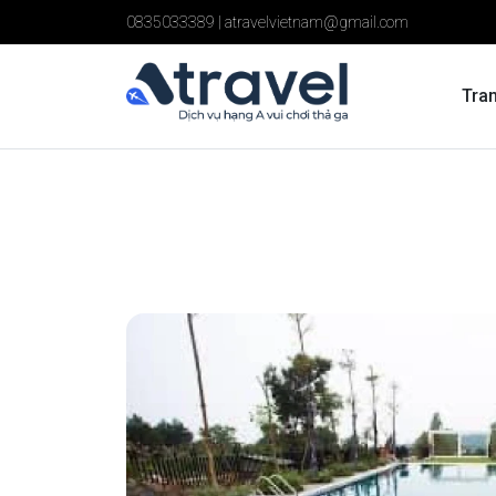
0835033389
|
atravelvietnam@gmail.com
Tra