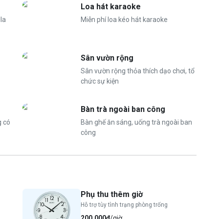
Loa hát karaoke
lla
Miễn phí loa kéo hát karaoke
ternet, wifi
Sân vườn rộng
Sân vườn rộng thỏa thích dạo chơi, tổ
chức sự kiện
ời lớn, 150.000 VND/ trẻ em > 1,2 m
Bàn trà ngoài ban công
g có
Bàn ghế ăn sáng, uống trà ngoài ban
công
Phụ thu thêm giờ
Hỗ trợ tùy tình trạng phòng trống
200.000₫
/giờ