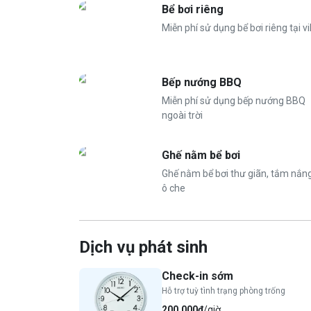
Bể bơi riêng
Bếp nướng BBQ.
Miễn phí sử dụng bể bơi riêng tại vi
Miễn phí vé vào cửa.
Miễn phí 02 nước suối, 02 cà phê/1 phòng, in
👨‍👩‍👧‍👦
Giá phòng tiêu chuẩn
:
Bếp nướng BBQ
Miễn phí sử dụng bếp nướng BBQ
Tiêu chuẩn cho 30 người
ngoài trời
Nhận tối đa 40 người
Phụ thu từ người thứ 31: 200.000 VND/ ngư
Ghế nằm bể bơi
⏰
Nhận phòng 14h, trả phòng 12h hôm sau.
Ghế nằm bể bơi thư giãn, tắm nắn
ô che
Dịch vụ phát sinh
Check-in sớm
Hỗ trợ tuỳ tình trạng phòng trống
200.000₫
/giờ