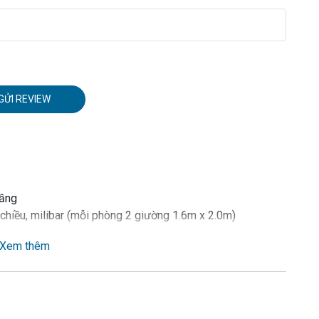
GỬI REVIEW
tầng
i chiều, milibar (mỗi phòng 2 giường 1.6m x 2.0m)
Xem thêm
 vi sóng, nồi cơm điện, bát đũa, ấm siêu điện….