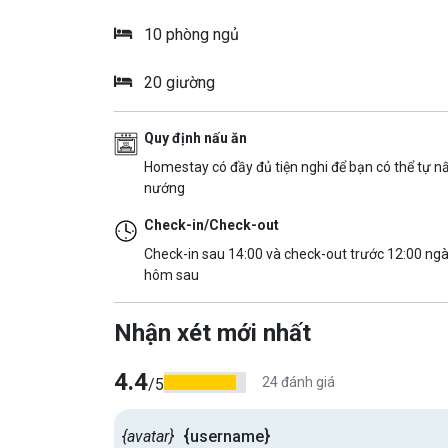
10 phòng ngủ
20 giường
Quy định nấu ăn
Homestay có đầy đủ tiện nghi để bạn có thể tự n
nướng
Check-in/Check-out
Check-in sau 14:00 và check-out trước 12:00 ng
hôm sau
Nhận xét mới nhất
4.4
24 đánh giá
/5
{avatar}
{username}