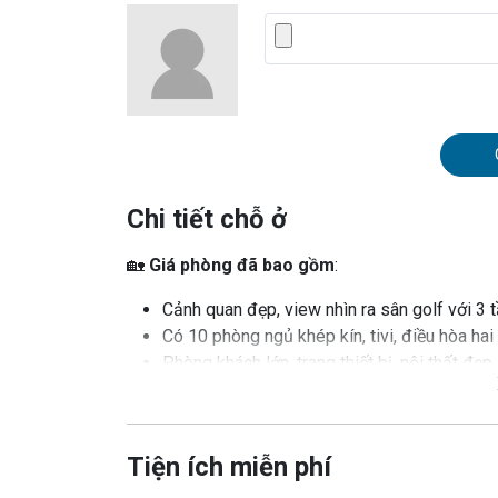
Chi tiết chỗ ở
🏡
Giá phòng đã bao gồm
:
Cảnh quan đẹp, view nhìn ra sân golf với 3 
Có 10 phòng ngủ khép kín, tivi, điều hòa ha
Phòng khách lớn, trang thiết bị, nội thất đẹp
Phòng ăn lớn sức lên đến 30 khách
Khu bếp thoáng đãng, sạch sẽ, có tủ lạnh, lò
Bể bơi ngoài trời.
Tiện ích miễn phí
Karaoke
Khu tiệc ngoài trời.