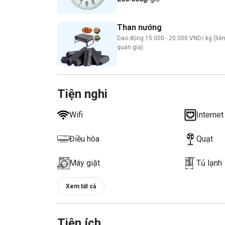
Than nướng
Dao động 15.000 - 20.000 VND/ kg (liên
quản gia)
Tiện nghi
Wifi
Internet
Điều hòa
Quạt
Máy giặt
Tủ lạnh
Xem tất cả
Tiện ích