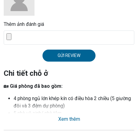
Thêm ảnh đánh giá
GỬI REVIEW
Chi tiết chỗ ở
🏡
Giá phòng đã bao gồm:
4 phòng ngủ lớn khép kín có điều hòa 2 chiều (5 giường
đôi và 3 đệm dự phòng)
5 nhà vệ sinh/ nhà tắm
Xem thêm
Phòng khách lớn với thiết kế mở, view sân golf view bể
bơi, nối liền với phòng ăn và bếp tạo ra không gian sinh
hoạt chung ấm cúng