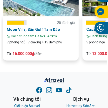
25 đánh giá
Moon Villa, Sân Golf Tam Đảo
Casa Villa,
Cách trung tâm Hà Nội 64.2km
Cách trung
7 phòng ngủ · 7 giường + 15 đệm phụ
5 phòng ngủ ·
16.000.000₫
13.000.0
Từ:
/đêm
Từ:
Về chúng tôi
Dịch vụ
Giới thiệu Atravel
Homestay Sóc Sơn