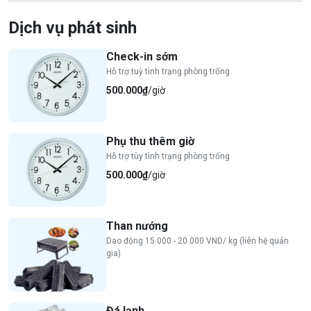
Dịch vụ phát sinh
Check-in sớm
Hỗ trợ tuỳ tình trạng phòng trống
500.000₫
/giờ
Phụ thu thêm giờ
Hỗ trợ tùy tình trạng phòng trống
500.000₫
/giờ
Than nướng
Dao động 15.000 - 20.000 VND/ kg (liên hệ quản
gia)
Đá lạnh