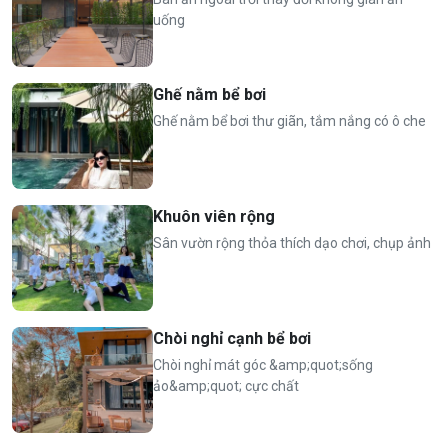
uống
Ghế nằm bể bơi
Ghế nằm bể bơi thư giãn, tắm nắng có ô che
Khuôn viên rộng
Sân vườn rộng thỏa thích dạo chơi, chụp ảnh
Chòi nghỉ cạnh bể bơi
Chòi nghỉ mát góc &amp;quot;sống
ảo&amp;quot; cực chất