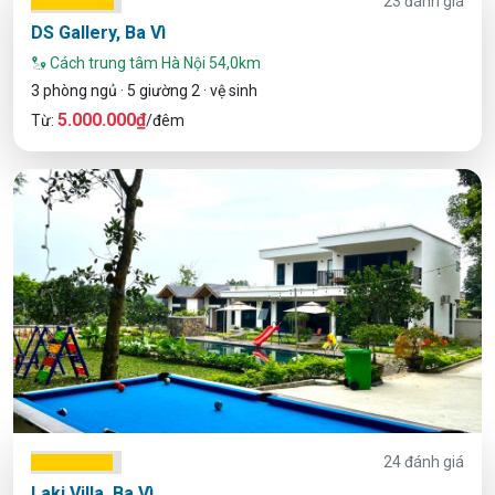
23 đánh giá
DS Gallery, Ba Vì
Cách trung tâm Hà Nội 54,0km
3 phòng ngủ · 5 giường 2 · vệ sinh
5.000.000₫
Từ:
/đêm
24 đánh giá
Laki Villa, Ba Vì