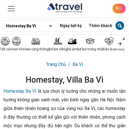
AI
✨
Ngày bất kỳ
Thêm khách
Tất cả
View hồ
View rừng thông
Bể bơi riêng
Bể ấm
Bể bơi trong nhà
Bàn bi-a
Phòng k
Trang Chủ
Ba Vì
Homestay, Villa Ba Vì
Homestay Ba Vì
là lựa chọn lý tưởng cho những ai muốn tận
hưởng không gian xanh mát, yên bình ngay gần Hà Nội. Nằm
giữa thiên nhiên hoang sơ của vùng núi Ba Vì, các homestay
ở đây thường có thiết kế gần gũi với thiên nhiên, phong cách
mộc mạc nhưng đầy đủ tiện nghi. Du khách có thể thư giãn