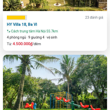
23 đánh giá
HY Villa 18, Ba Vì
Cách trung tâm Hà Nội 55.7km
4 phòng ngủ · 9 giường 4 · vệ sinh
4.500.000₫
Từ:
/đêm