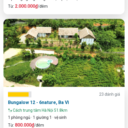
2.000.000₫
Từ:
/đêm
23 đánh giá
Bungalow 12 - 6nature, Ba Vì
Cách trung tâm Hà Nội 51.8km
1 phòng ngủ · 1 giường 1 · vệ sinh
800.000₫
Từ:
/đêm