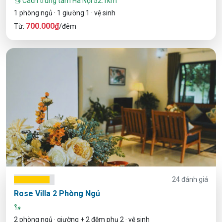
Cách trung tâm Hà Nội 52.1km
1 phòng ngủ · 1 giường 1 · vệ sinh
700.000₫
Từ:
/đêm
24 đánh giá
Rose Villa 2 Phòng Ngủ
2 phòng ngủ · giường + 2 đệm phụ 2 · vệ sinh