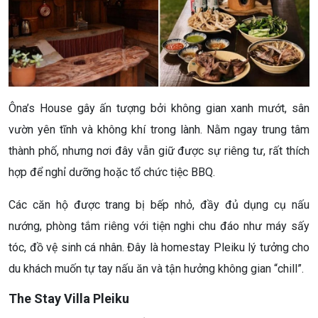
Ôna’s House gây ấn tượng bởi không gian xanh mướt, sân
vườn yên tĩnh và không khí trong lành. Nằm ngay trung tâm
thành phố, nhưng nơi đây vẫn giữ được sự riêng tư, rất thích
hợp để nghỉ dưỡng hoặc tổ chức tiệc BBQ.
Các căn hộ được trang bị bếp nhỏ, đầy đủ dụng cụ nấu
nướng, phòng tắm riêng với tiện nghi chu đáo như máy sấy
tóc, đồ vệ sinh cá nhân. Đây là homestay Pleiku lý tưởng cho
du khách muốn tự tay nấu ăn và tận hưởng không gian “chill”.
The Stay Villa Pleiku