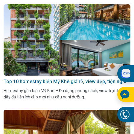
Top 10 homestay biển Mỹ Khê giá rẻ, view đẹp, tiện nghi
Homestay gần biển Mỹ Khê – Đa dạng phong cách, view trực biển,
đầy đủ tiện ích cho mọi nhu cầu nghỉ dưỡng.