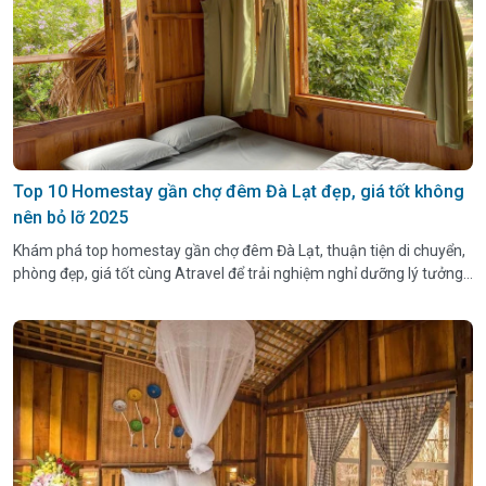
Top 10 Homestay gần chợ đêm Đà Lạt đẹp, giá tốt không
nên bỏ lỡ 2025
Khám phá top homestay gần chợ đêm Đà Lạt, thuận tiện di chuyển,
phòng đẹp, giá tốt cùng Atravel để trải nghiệm nghỉ dưỡng lý tưởng
giữa lòng thành phố sương mù!