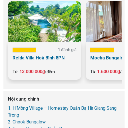
1 đánh giá
Relda Villa Hoà Bình 8PN
Mocha Bungalow 
13.000.000₫
1.600.000₫
Từ:
/đêm
Từ:
/đê
Nội dung chính
1. H’Mông Village – Homestay Quản Bạ Hà Giang Sang
Trọng
2. Chook Bungalow