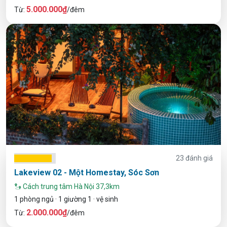
5.000.000₫
Từ:
/đêm
23 đánh giá
Lakeview 02 - Một Homestay, Sóc Sơn
Cách trung tâm Hà Nội 37,3km
1 phòng ngủ · 1 giường 1 · vệ sinh
2.000.000₫
Từ:
/đêm