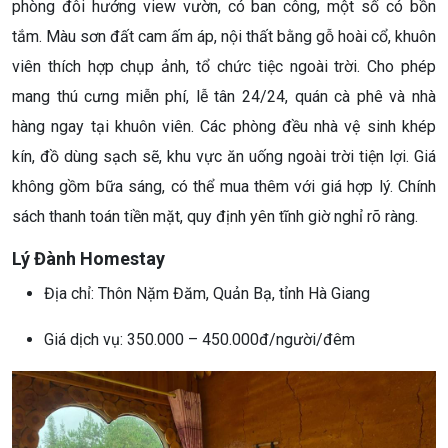
phòng đôi hướng view vườn, có ban công, một số có bồn
tắm. Màu sơn đất cam ấm áp, nội thất bằng gỗ hoài cổ, khuôn
viên thích hợp chụp ảnh, tổ chức tiệc ngoài trời. Cho phép
mang thú cưng miễn phí, lễ tân 24/24, quán cà phê và nhà
hàng ngay tại khuôn viên. Các phòng đều nhà vệ sinh khép
kín, đồ dùng sạch sẽ, khu vực ăn uống ngoài trời tiện lợi. Giá
không gồm bữa sáng, có thể mua thêm với giá hợp lý. Chính
sách thanh toán tiền mặt, quy định yên tĩnh giờ nghỉ rõ ràng.
Lý Đành Homestay
Địa chỉ: Thôn Nặm Đăm, Quản Bạ, tỉnh Hà Giang
Giá dịch vụ: 350.000 – 450.000đ/người/đêm