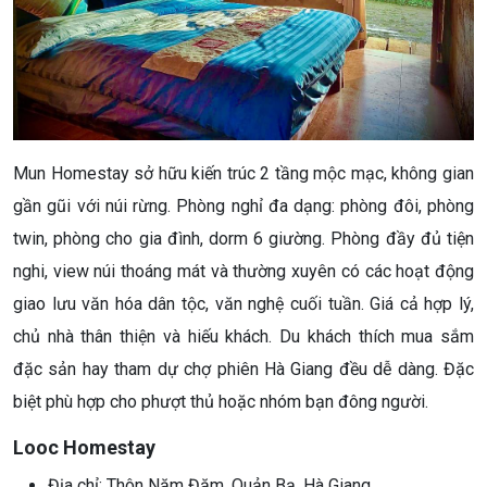
Mun Homestay sở hữu kiến trúc 2 tầng mộc mạc, không gian
gần gũi với núi rừng. Phòng nghỉ đa dạng: phòng đôi, phòng
twin, phòng cho gia đình, dorm 6 giường. Phòng đầy đủ tiện
nghi, view núi thoáng mát và thường xuyên có các hoạt động
giao lưu văn hóa dân tộc, văn nghệ cuối tuần. Giá cả hợp lý,
chủ nhà thân thiện và hiếu khách. Du khách thích mua sắm
đặc sản hay tham dự chợ phiên Hà Giang đều dễ dàng. Đặc
biệt phù hợp cho phượt thủ hoặc nhóm bạn đông người.
Looc Homestay
Địa chỉ: Thôn Nặm Đăm, Quản Bạ, Hà Giang