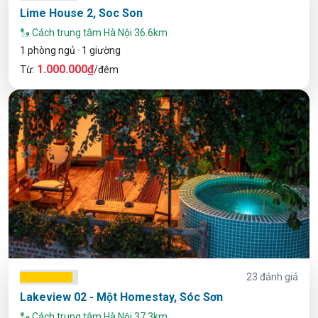
Lime House 2, Soc Son
Cách trung tâm Hà Nội 36.6km
1 phòng ngủ · 1 giường
1.000.000₫
Từ:
/đêm
23 đánh giá
Lakeview 02 - Một Homestay, Sóc Sơn
Cách trung tâm Hà Nội 37,3km