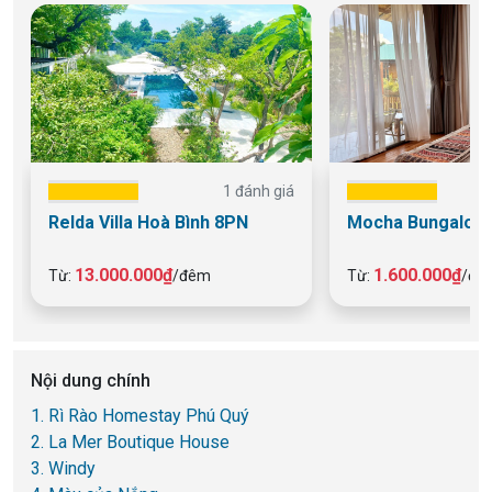
1 đánh giá
Relda Villa Hoà Bình 8PN
Mocha Bungalow 
13.000.000₫
1.600.000₫
Từ:
/đêm
Từ:
/đê
Nội dung chính
1. Rì Rào Homestay Phú Quý
2. La Mer Boutique House
3. Windy