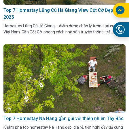
Top 7 Homestay Lũng Cú Hà Giang View Cột Cờ Đẹp Nhất
2025
Homestay Lũng Cú Hà Giang – điểm dừng chân lý tưởng tại cực Bắc
Việt Nam. Gần Cột Cờ, phong cách nhà sàn truyền thống, trải
nghiệm văn hóa bản địa.
Top 7 Homestay Na Hang gần gũi với thiên nhiên Tây Bắc
Khám phá top homestay Na Hang đẹp, giá rẻ, tiện nghi đầy đủ cùng