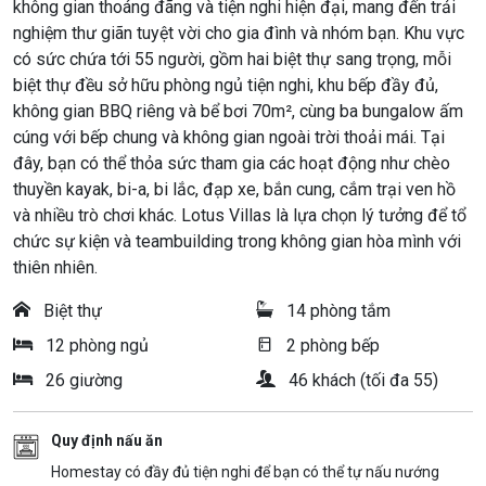
không gian thoáng đãng và tiện nghi hiện đại, mang đến trải
nghiệm thư giãn tuyệt vời cho gia đình và nhóm bạn. Khu vực
có sức chứa tới 55 người, gồm hai biệt thự sang trọng, mỗi
biệt thự đều sở hữu phòng ngủ tiện nghi, khu bếp đầy đủ,
không gian BBQ riêng và bể bơi 70m², cùng ba bungalow ấm
cúng với bếp chung và không gian ngoài trời thoải mái. Tại
đây, bạn có thể thỏa sức tham gia các hoạt động như chèo
thuyền kayak, bi-a, bi lắc, đạp xe, bắn cung, cắm trại ven hồ
và nhiều trò chơi khác. Lotus Villas là lựa chọn lý tưởng để tổ
chức sự kiện và teambuilding trong không gian hòa mình với
thiên nhiên.
Biệt thự
14 phòng tắm
12 phòng ngủ
2 phòng bếp
26 giường
46 khách (tối đa 55)
Quy định nấu ăn
Homestay có đầy đủ tiện nghi để bạn có thể tự nấu nướng