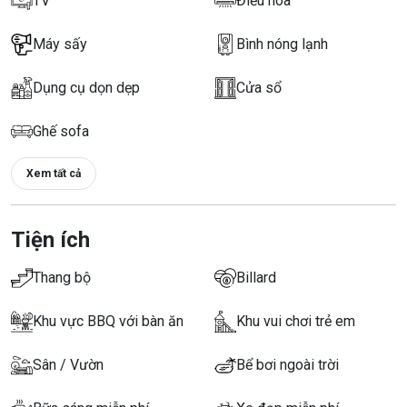
TV
Điều hòa
Máy sấy
Bình nóng lạnh
Dụng cụ dọn dẹp
Cửa sổ
Ghế sofa
Xem tất cả
Tiện ích
Thang bộ
Billard
Khu vực BBQ với bàn ăn
Khu vui chơi trẻ em
Sân / Vườn
Bể bơi ngoài trời