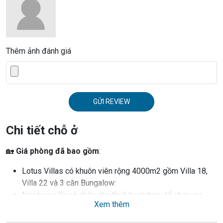
Thêm ảnh đánh giá
GỬI REVIEW
Chi tiết chỗ ở
🏡
Giá phòng đã bao gồm
:
Lotus Villas có khuôn viên rộng 4000m2 gồm Villa 18,
Villa 22 và 3 căn Bungalow:
Ngoài ra villa có nhận cho thuê backdrop, tổ chức sự
Xem thêm
kiện, teambuilding,...