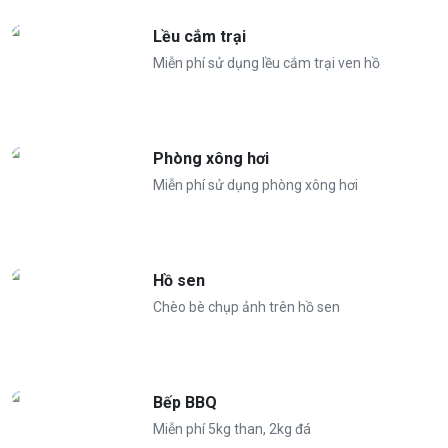
Khuôn viên rộng tổ chức team building
Lều cắm trại
👨‍👩‍👧‍👦
Giá phòng tiêu chuẩn
:
Miễn phí sử dụng lều cắm trại ven hồ
Tiêu chuẩn 46 người
Nhận tối đa 55 người
Phụ thu người lớn thứ 47 (từ 8 tuổi trở lên): 200.000
Phòng xông hơi
VND/ người lớn.
Miễn phí sử dụng phòng xông hơi
Miễn phí phụ thu trẻ em dưới 8 tuổi
⏰
Nhận phòng 13h, trả phòng 11h hôm sau
Hồ sen
Chèo bè chụp ảnh trên hồ sen
Bếp BBQ
Miễn phí 5kg than, 2kg đá