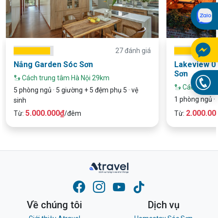
27 đánh giá
Nắng Garden Sóc Sơn
Lakeview 0
Sơn
Cách trung tâm Hà Nội 29km
Cách trung
5 phòng ngủ · 5 giường + 5 đệm phụ 5 · vệ
1 phòng ngủ · 
sinh
5.000.000₫
2.000.00
Từ:
/đêm
Từ:
Về chúng tôi
Dịch vụ