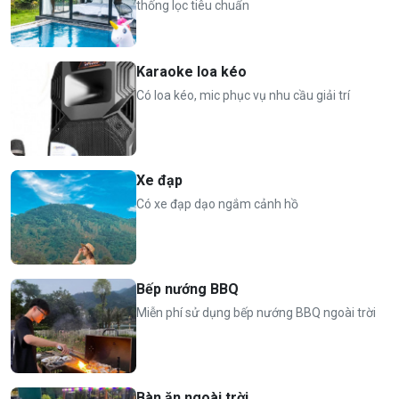
thống lọc tiêu chuẩn
Bể bơi người lớn, bể bơi trẻ em riêng biệt siêu to khổng
lồ với hệ thống lọc tiêu chuẩn rộng tới 110m2
Có loa kéo, mic
Karaoke loa kéo
Có xe đạp dạo ngắm cảnh hồ
Có loa kéo, mic phục vụ nhu cầu giải trí
Có liên kết dịch vụ cho thuê thuyền kayak
Bếp nướng BBQ, bàn ghế ăn ngoài trời view đẹp
Câu cá thiên nhiên tại hồ (khách tự chuẩn bị cần câu cá)
👨‍👩‍👧‍👦
Giá phòng tiêu chuẩn
:
Xe đạp
Có xe đạp dạo ngắm cảnh hồ
Tiêu chuẩn cho 10 người lớn và 2 trẻ em dưới 5 tuổi
Nhận tối đa 15 người (bao gồm cả người lớn và trẻ em)
Phụ thu từ người lớn thứ 11: 200.000 VND/ người
Phụ thu trẻ em từ 6-11 tuổi: 100.000 VND/bé
Bếp nướng BBQ
Miễn phí phụ thu tối đa 2 bé dưới 5 tuổi
Miễn phí sử dụng bếp nướng BBQ ngoài trời
⏰
Nhận phòng 14h, trả phòng 12h hôm sau
Bàn ăn ngoài trời