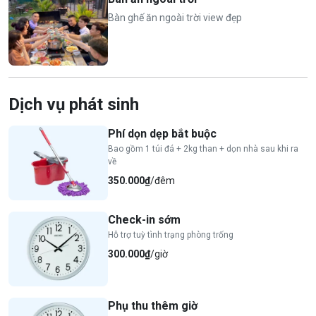
Bàn ghế ăn ngoài trời view đẹp
Dịch vụ phát sinh
Phí dọn dẹp bắt buộc
Bao gồm 1 túi đá + 2kg than + dọn nhà sau khi ra
về
350.000₫
/đêm
Check-in sớm
Hỗ trợ tuỳ tình trạng phòng trống
300.000₫
/giờ
Phụ thu thêm giờ