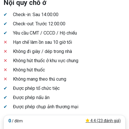
Nội quy chỗ ở
✔
Check-in: Sau 14:00:00
✔
Check-out: Trước 12:00:00
✔
Yêu cầu CMT / CCCD / Hộ chiếu
✕
Hạn chế làm ồn sau 10 giờ tối
✕
Không đi giày / dép trong nhà
✕
Không hút thuốc ở khu vực chung
✕
Không hút thuốc
✕
Không mang theo thú cưng
✔
Được phép tổ chức tiệc
✔
Được phép nấu ăn
✔
Được phép chụp ảnh thương mại
0
4.4 (23 đánh giá)
/ đêm