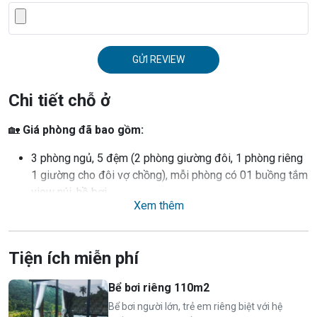
GỬI REVIEW
Chi tiết chỗ ở
🏡
Giá phòng đã bao gồm:
3 phòng ngủ, 5 đệm (2 phòng giường đôi, 1 phòng riêng
1 giường cho đôi vợ chồng), mỗi phòng có 01 buồng tắm
view núi, hồ bơi
Xem thêm
Đầy đủ điều hòa các phòng (phòng khách điều hoà 2
chiều, các phòng khác điều hoà 1 chiều) (máy phát điện
chạy full)
Tiện ích miễn phí
3 WC tiêu chuẩn (máy sấy, dầu gội, sữa tắm, khăn tắm,
nóng lạnh)
Bể bơi riêng 110m2
Bếp trong nhà đầy đủ dụng cụ (bếp lẩu, bếp nướng điện,
Bể bơi người lớn, trẻ em riêng biệt với hệ
bếp điện và bát đũa cốc chén đầy đủ)