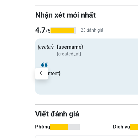
Nhận xét mới nhất
4.7
23 đánh giá
/5
{avatar}
{username}
{created_at}
{content}
Viết đánh giá
Phòng
Dịch vụ