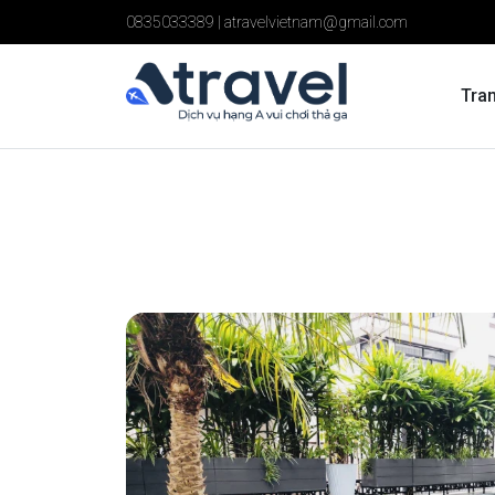
0835033389
|
atravelvietnam@gmail.com
Tra