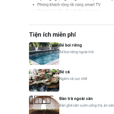
Phòng khách rộng rãi cùng smart TV
Phòng bếp đầy đủ bát đũa, dụng cụ...
Miễn phí bể bơi riêng, loa mic karaoke, bể 
👨‍👩‍👧‍👦
Giá phòng tiêu chuẩn:
Tiện ích miễn phí
Tiêu chuẩn 10 người
Nhận tối đa 15 người (bao gồm trẻ em)
Bể bơi riêng
Phụ thu vượt tiêu chuẩn: 250.000 VND/ người
Bể bơi riêng ngoài trời
Miễn phí phụ thu trẻ em dưới 6 tuổi
⏰
Nhận phòng 14h, trả phòng 12h hôm sau
Bể cá
Ngắm cá cực chill
Bàn trà ngoài sân
Bàn ghế sân vườn uống trà, ăn sá