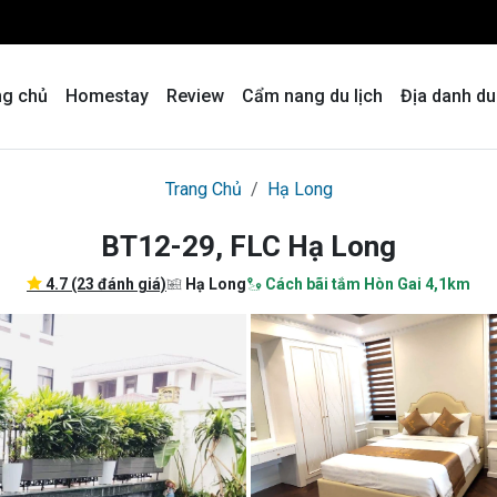
ng chủ
Homestay
Review
Cẩm nang du lịch
Địa danh du
Trang Chủ
Hạ Long
BT12-29, FLC Hạ Long
4.7 (23 đánh giá)
Hạ Long
Cách bãi tắm Hòn Gai 4,1km