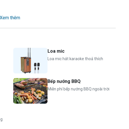
Xem thêm
cá, bếp nướng BBQ ngoài trời
Loa mic
 lớn (từ 6 tuổi trở lên)
Loa mic hát karaoke thoả thích
Bếp nướng BBQ
Miễn phí bếp nướng BBQ ngoài trời
ng