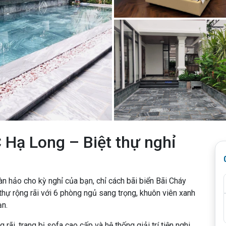
Hạ Long – Biệt thự nghỉ
àn hảo cho kỳ nghỉ của bạn, chỉ cách bãi biển Bãi Cháy
hự rộng rãi với 6 phòng ngủ sang trọng, khuôn viên xanh
ạn.
rãi, trang bị sofa cao cấp và hệ thống giải trí tiện nghi.