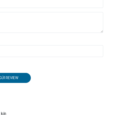
GỬI REVIEW
 kín