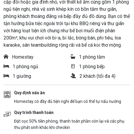
cặp đôi hoặc gia đình nhỏ, với thiết kế ấm cúng gồm 1 phòng
ngủ tiện nghi, nhà vệ sinh khép kín có bồn tắm thư giãn,
phòng khách thoáng đãng và bếp đầy đủ đồ dùng. Bạn có thể
tận hưởng bữa tiệc ngoài trời tại khu BBQ riêng và thư giãn
với hàng loạt tiện ích chung như bể bơi muối điện phân
200m², khu vui chơi với bi-a, bi lắc, bóng bàn, phi tiêu, loa
karaoke, sân teambuilding rộng rãi và bể cá koi thơ mộng.
Homestay
1 phòng tắm
1 phòng ngủ
1 phòng bếp
1 giường
2 khách (tối đa 4)
Quy định nấu ăn
Homestay có đầy đủ tiện nghi để bạn có thể tự nấu nướng
Quy trình thanh toán
Đặt cọc 50% tiền phòng, thanh toán phần còn lại và các phụ
thu phát sinh khác khi checkin