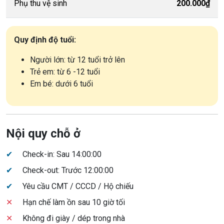
Phụ thu vệ sinh
200.000₫
Quy định độ tuổi:
Người lớn: từ 12 tuổi trở lên
Trẻ em: từ 6 -12 tuổi
Em bé: dưới 6 tuổi
Nội quy chỗ ở
✔
Check-in: Sau 14:00:00
✔
Check-out: Trước 12:00:00
✔
Yêu cầu CMT / CCCD / Hộ chiếu
✕
Hạn chế làm ồn sau 10 giờ tối
✕
Không đi giày / dép trong nhà