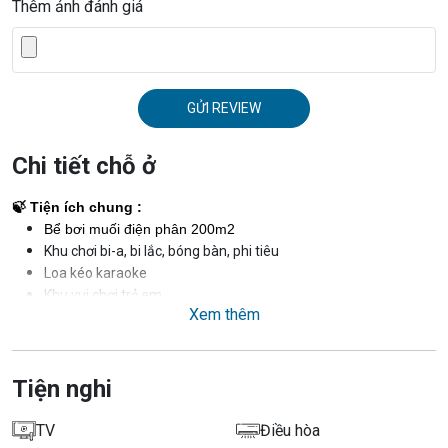
Thêm ảnh đánh giá
GỬI REVIEW
Chi tiết chỗ ở
🍃 Tiện ích chung : 
Bể bơi muối điện phân 200m2
Khu chơi bi-a, bi lắc, bóng bàn, phi tiêu
Loa kéo karaoke
Khu vui chơi trẻ em
Xem thêm
Sân teambuilding
Bể cá koi ~100m2
👨‍👩‍👧‍👦
Giá phòng tiêu chuẩn:
Tiện nghi
Tiêu chuẩn 2 người lớn + 1 trẻ em dưới 6 tuổi hoặc 4 người
lớn
TV
Điều hòa
Nhận tối đa 4 người (bao gồm cả trẻ em)