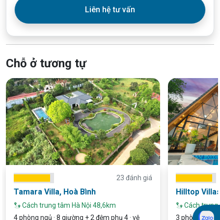
Liên hệ tư vấn
Chỗ ở tương tự
23 đánh giá
Tamara Villa, Hoà Bình
Hilltop Villa
Cách trung tâm Hà Nội 48,6km
Cách trung
4 phòng ngủ · 8 giường + 2 đệm phụ 4 · vệ
3 phòng ngủ · 