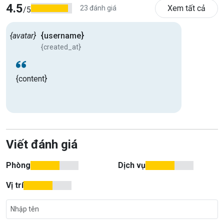
4.5
Xem tất cả
23 đánh giá
/5
{avatar}
{username}
{created_at}
{content}
Viết đánh giá
Phòng
Dịch vụ
Vị trí