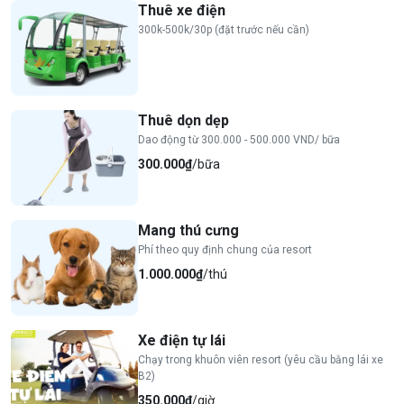
Thuê xe điện
300k-500k/30p (đặt trước nếu cần)
Thuê dọn dẹp
Dao động từ 300.000 - 500.000 VND/ bữa
300.000₫
/bữa
Mang thú cưng
Phí theo quy định chung của resort
1.000.000₫
/thú
Xe điện tự lái
Chạy trong khuôn viên resort (yêu cầu bằng lái xe
B2)
350.000₫
/giờ