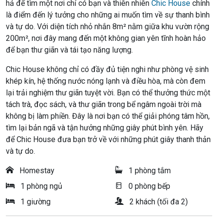
hả để tìm một nơi chỉ có bạn và thiên nhiên
Chic House
chính
là điểm đến lý tưởng cho những ai muốn tìm về sự thanh bình
và tự do. Với diện tích nhỏ nhắn 8m² nằm giữa khu vườn rộng
200m², nơi đây mang đến một không gian yên tĩnh hoàn hảo
để bạn thư giãn và tái tạo năng lượng.
Chic House không chỉ có đầy đủ tiện nghi như phòng vệ sinh
khép kín, hệ thống nước nóng lạnh và điều hòa, mà còn đem
lại trải nghiệm thư giãn tuyệt vời. Bạn có thể thưởng thức một
tách trà, đọc sách, và thư giãn trong bể ngâm ngoài trời mà
không bị làm phiền. Đây là nơi bạn có thể giải phóng tâm hồn,
tìm lại bản ngã và tận hưởng những giây phút bình yên. Hãy
để Chic House đưa bạn trở về với những phút giây thanh thản
và tự do.
Homestay
1 phòng tắm
1 phòng ngủ
0 phòng bếp
1 giường
2 khách (tối đa 2)