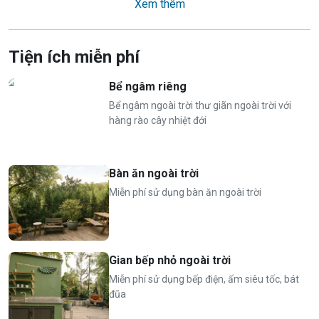
Xem thêm
tạo cảm giác chân thật và xanh mát
01 chiếc giường êm ái
Nhà vệ sinh khép kín
Tiện ích miễn phí
Tiện nghi đầy đủ: Tủ lạnh, bếp điện, ấm siêu tốc, bát
đũa, máy sấy tóc, bình nóng lạnh, điều hòa 2 chiều
Bể ngâm riêng
👨‍👩‍👧‍👦
Giá phòng tiêu chuẩn
:
Bể ngâm ngoài trời thư giãn ngoài trời với
hàng rào cây nhiệt đới
Tiêu chuẩn 2 người (không bao gồm ăn sáng)
Nhận tối đa 2 người
Bàn ăn ngoài trời
⏰
Nhận phòng từ 14h, trả phòng trước 11h hôm sau
Miễn phí sử dụng bàn ăn ngoài trời
Gian bếp nhỏ ngoài trời
Miễn phí sử dụng bếp điện, ấm siêu tốc, bát
đũa