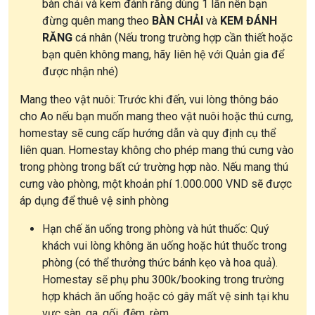
bàn chải và kem đánh răng dùng 1 lần nên bạn
đừng quên mang theo
BÀN CHẢI
và
KEM ĐÁNH
RĂNG
cá nhân (Nếu trong trường hợp cần thiết hoặc
bạn quên không mang, hãy liên hệ với Quản gia để
được nhận nhé)
Mang theo vật nuôi: Trước khi đến, vui lòng thông báo
cho Ao nếu bạn muốn mang theo vật nuôi hoặc thú cưng,
homestay sẽ cung cấp hướng dẫn và quy định cụ thể
liên quan. Homestay không cho phép mang thú cưng vào
trong phòng trong bất cứ trường hợp nào. Nếu mang thú
cưng vào phòng, một khoản phí 1.000.000 VND sẽ được
áp dụng để thuê vệ sinh phòng
Hạn chế ăn uống trong phòng và hút thuốc: Quý
khách vui lòng không ăn uống hoặc hút thuốc trong
phòng (có thể thưởng thức bánh kẹo và hoa quả).
Homestay sẽ phụ phu 300k/booking trong trường
hợp khách ăn uống hoặc có gây mất vệ sinh tại khu
vực sàn, ga, gối, đệm, rèm...