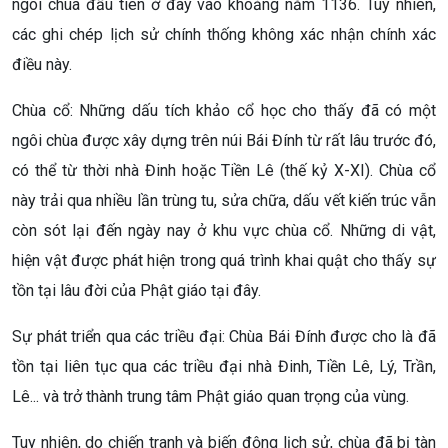
ngôi chùa đầu tiên ở đây vào khoảng năm 1136. Tuy nhiên,
các ghi chép lịch sử chính thống không xác nhận chính xác
điều này.
Chùa cổ: Những dấu tích khảo cổ học cho thấy đã có một
ngôi chùa được xây dựng trên núi Bái Đính từ rất lâu trước đó,
có thể từ thời nhà Đinh hoặc Tiền Lê (thế kỷ X-XI). Chùa cổ
này trải qua nhiều lần trùng tu, sửa chữa, dấu vết kiến trúc vẫn
còn sót lại đến ngày nay ở khu vực chùa cổ. Những di vật,
hiện vật được phát hiện trong quá trình khai quật cho thấy sự
tồn tại lâu đời của Phật giáo tại đây.
Sự phát triển qua các triều đại: Chùa Bái Đính được cho là đã
tồn tại liên tục qua các triều đại nhà Đinh, Tiền Lê, Lý, Trần,
Lê... và trở thành trung tâm Phật giáo quan trọng của vùng.
Tuy nhiên, do chiến tranh và biến động lịch sử, chùa đã bị tàn