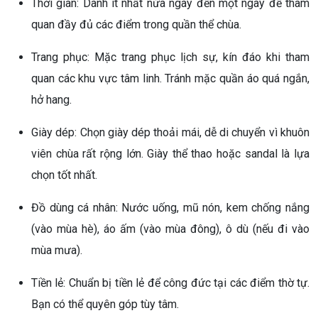
Thời gian: Dành ít nhất nửa ngày đến một ngày để tham
quan đầy đủ các điểm trong quần thể chùa.
Trang phục: Mặc trang phục lịch sự, kín đáo khi tham
quan các khu vực tâm linh. Tránh mặc quần áo quá ngắn,
hở hang.
Giày dép: Chọn giày dép thoải mái, dễ di chuyển vì khuôn
viên chùa rất rộng lớn. Giày thể thao hoặc sandal là lựa
chọn tốt nhất.
Đồ dùng cá nhân: Nước uống, mũ nón, kem chống nắng
(vào mùa hè), áo ấm (vào mùa đông), ô dù (nếu đi vào
mùa mưa).
Tiền lẻ: Chuẩn bị tiền lẻ để công đức tại các điểm thờ tự.
Bạn có thể quyên góp tùy tâm.