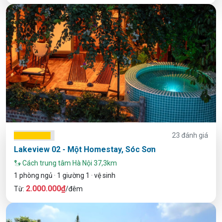
23 đánh giá
Lakeview 02 - Một Homestay, Sóc Sơn
Cách trung tâm Hà Nội 37,3km
1 phòng ngủ · 1 giường 1 · vệ sinh
2.000.000₫
Từ:
/đêm