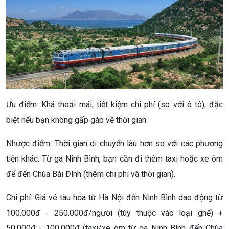
Ưu điểm: Khá thoải mái, tiết kiệm chi phí (so với ô tô), đặc
biệt nếu bạn không gấp gáp về thời gian.
Nhược điểm: Thời gian di chuyển lâu hơn so với các phương
tiện khác. Từ ga Ninh Bình, bạn cần đi thêm taxi hoặc xe ôm
để đến Chùa Bái Đính (thêm chi phí và thời gian).
Chi phí: Giá vé tàu hỏa từ Hà Nội đến Ninh Bình dao động từ
100.000đ - 250.000đ/người (tùy thuộc vào loại ghế) +
50.000đ - 100.000đ (taxi/xe ôm từ ga Ninh Bình đến Chùa