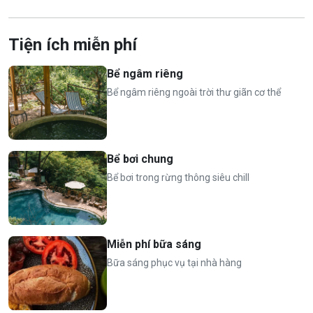
Sân riêng rộng rãi và bể ngâm người trên cao view thung
lũng rừng cây 360 độ
Tiện ích miễn phí
👨‍👩‍👧‍👦
Giá phòng tiêu chuẩn
:
Bể ngâm riêng
Tiêu chuẩn cho 2 người (bao gồm bữa ăn sáng nhẹ cho 2
Bể ngâm riêng ngoài trời thư giãn cơ thể
người)
Phụ thu từ người thứ 3 (từ 7 tuổi trở lên): 250.000 VND/
người/ phòng/ đêm (có đệm phụ, đã bao gồm ăn sáng).
Miễn phí trẻ em dưới 7 tuổi (không bao gồm ăn sáng,
Bể bơi chung
ngủ cùng với bố mẹ)
Bể bơi trong rừng thông siêu chill
⏰
Nhận phòng 14h, trả phòng 12h hôm sau
Miễn phí bữa sáng
Bữa sáng phục vụ tại nhà hàng