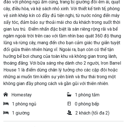
đáo với phòng ngủ ấm cúng, trang bị giường đôi êm ái, quạt
cây, điều hòa, và kệ sách nhỏ xinh. Với thiết kế tinh tế, phòng
vệ sinh khép kín có đầy đủ tiện nghi, từ nước nóng đến máy
sấy tóc, đảm bảo sự thoải mái cho du khách trong suốt thời
gian lưu trú. Điểm nhấn đặc biệt là sân riêng rộng rãi và bể
ngâm ngoài trời trên cao với tầm nhìn bao quát 360 độ thung
lũng và rừng cây, mang đến cho bạn cảm giác thư giãn tuyệt
đối giữa thiên nhiên hùng vĩ. Ngoài ra, bạn còn có thể tận
hưởng bể bơi chung của toàn khu và không gian trong lành,
thoáng đãng. Với bữa sáng nhẹ dành cho 2 người, Iron Barrel
House 1 là điểm dừng chân lý tưởng cho các cặp đôi hoặc
những ai muốn tìm kiếm sự yên bình và thư thái trong một
không gian đầy phong cách và gần gũi với thiên nhiên.
Homestay
1 phòng tắm
1 phòng ngủ
0 phòng bếp
1 giường
2 khách (tối đa 2)