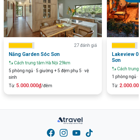
27 đánh giá
Nắng Garden Sóc Sơn
Lakeview 0
Sơn
Cách trung tâm Hà Nội 29km
Cách trung
5 phòng ngủ · 5 giường + 5 đệm phụ 5 · vệ
1 phòng ngủ · 
sinh
5.000.000₫
2.000.00
Từ:
/đêm
Từ: