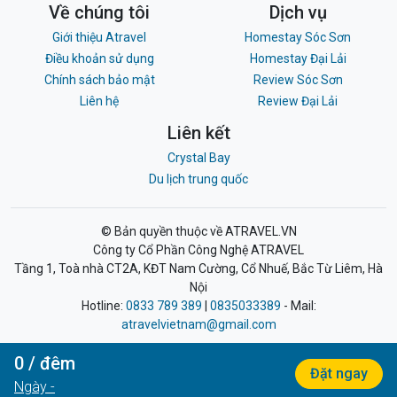
Về chúng tôi
Dịch vụ
Giới thiệu Atravel
Homestay Sóc Sơn
Điều khoản sử dụng
Homestay Đại Lải
Chính sách bảo mật
Review Sóc Sơn
Liên hệ
Review Đại Lải
Liên kết
Crystal Bay
Du lịch trung quốc
© Bản quyền thuộc về ATRAVEL.VN
Công ty Cổ Phần Công Nghệ ATRAVEL
Tầng 1, Toà nhà CT2A, KĐT Nam Cường, Cổ Nhuế, Bắc Từ Liêm, Hà
Nội
Hotline:
0833 789 389
|
0835033389
- Mail:
atravelvietnam@gmail.com
0
/ đêm
Đặt ngay
Ngày
-