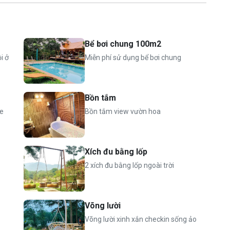
2
i mới (phòng khách)
 (02 bếp điện, nồi, chảo, dao, thớt, bát, đũa, đĩa, thìa, cốc,
Bể bơi chung 100m2
i ở
Miễn phí sử dụng bể bơi chung
Bồn tắm
te
Bồn tắm view vườn hoa
ghế gỗ lớn trong khu bếp
2
Xích đu bằng lốp
2 xích đu bằng lốp ngoài trời
ín
Võng lười
Võng lười xinh xắn checkin sống ảo