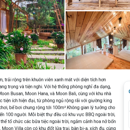
, trải rộng trên khuôn viên xanh mát với diện tích hơn
g trọng và tiện nghi. Với hệ thống phòng nghỉ đa dạng,
 Moon Busan, Moon Hana, và Moon Bali, cùng với khu nhà
tiện ích hiện đại, từ phòng ngủ rộng rãi với giường king
chơi, bể bơi chung rộng tới 100m².Không gian lý tưởng cho
ến 100 người. Mỗi biệt thự đều có khu vực BBQ ngoài trời,
 thể tổ chức các bữa tiệc ngoài trời, ngắm cảnh hoa nở bốn
 Moon Villa còn có khu đốt lửa trại, bàn bi-a, xích đu, cùng