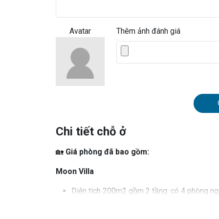
Avatar
Thêm ảnh đánh giá
Chi tiết chỗ ở
🏡
Giá phòng đã bao gồm:
Moon Villa
Diện tích 200m2 gồm 2 tầng: có 4 phòng ng
tắm, bàn chải đánh răng)
3 phòng ngủ đôi, giường cỡ king size 2x2