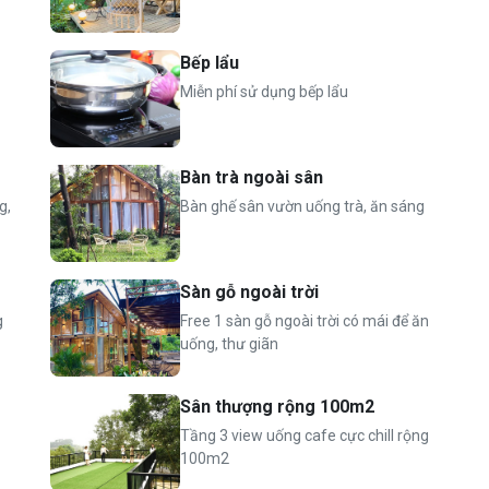
WC khép kín (gồm nóng lạnh đầy đủ, đèn sưởi,gương, đèn
 kem đánh răng, dầu gội, sữa tắm, móc khăn,…)
Bếp lẩu
Miễn phí sử dụng bếp lẩu
2m, có 2 điều hoà,1 WC khép kín đầy đủ tiện nghi
bàn ghế gỗ lớn và có mái che, dụng cụ bếp đầy đủ (bát
Bàn trà ngoài sân
 gia vị cơ bản: mắm, muối, mì chính, dầu ăn để ướp nướng,…)
g,
Bàn ghế sân vườn uống trà, ăn sáng
Sàn gỗ ngoài trời
g
Free 1 sàn gỗ ngoài trời có mái để ăn
uống, thư giãn
 hoa
Sân thượng rộng 100m2
 1 sofa giường, 2 WC khép kín
Tầng 3 view uống cafe cực chill rộng
100m2
 đũa, đĩa, cốc, ly rượu, dao, thớt, nồi, chảo, gia vị cơ bản:
…)