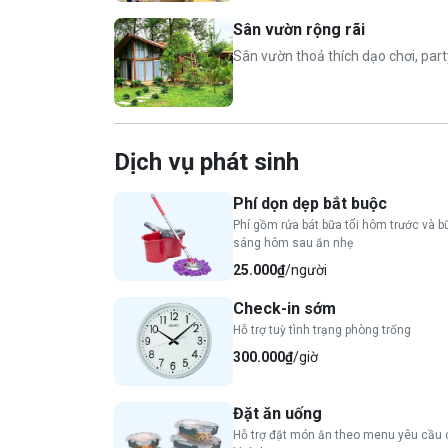
Bể bơi chung rộng 100m2
Sân vườn rộng rãi
Xích đu bằng lốp
Sân vườn thoả thích dạo chơi, part
Bồn tắm view vườn hoa
Bếp nướng BBQ
Bếp lẩu
2 bộ bàn ghế gỗ lớn ngoài trời
Dịch vụ phát sinh
1 bộ bàn ghế nhỏ xinh uống cafe
Có sân gỗ ăn uống ngoài trời có mái
Phí dọn dẹp bắt buộc
Không gian sân vườn rộng full màu xanh và
Phí gồm rửa bát bữa tối hôm trước và 
sáng hôm sau ăn nhẹ
Nhà Bali
25.000₫
/người
2 phòng ngủ, 4 giường, 2 WC khép kín đầy đủ ti
Check-in sớm
dầu gội)
Hỗ trợ tuỳ tình trạng phòng trống
Tầng 1 gồm: 1 giường 2mx2m2 + 1 sofa gi
300.000₫
/giờ
Tầng 2 gồm: 1 giường và 2 đệm xếp liền n
Khu bếp riêng biệt đầy đủ dụng cụ với gia 
Đặt ăn uống
Bể bơi chung rộng 100m2
Hỗ trợ đặt món ăn theo menu yêu cầu 
Bàn bi-a