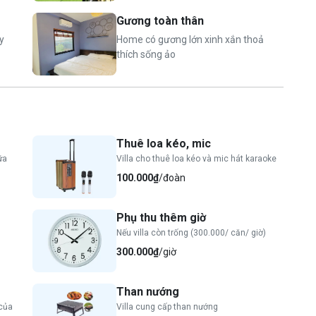
Gương toàn thân
y
Home có gương lớn xinh xắn thoả
thích sống ảo
Thuê loa kéo, mic
 hoa
bữa
Villa cho thuê loa kéo và mic hát karaoke
100.000₫
/đoàn
ện nghi (khăn tắm, bàn chải, kem đánh răng, sữa tắm,
Phụ thu thêm giờ
Nếu villa còn trống (300.000/ căn/ giờ)
ường + 1 WC khép kín
300.000₫
/giờ
hau 2mx2m2 + 1 WC khép kín
vị cơ bản (mắm, muối, mì chính, dầu ăn đủ ướp nướng)
Than nướng
của
Villa cung cấp than nướng