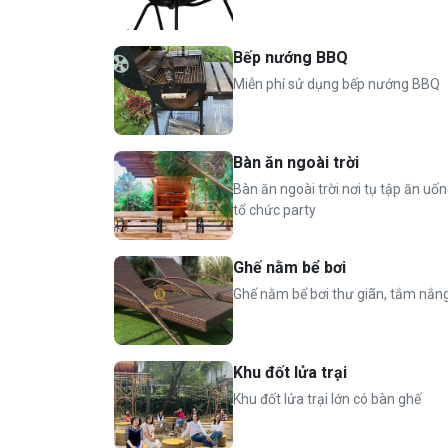
+ 2 phòng ngủ riêng biệt (4 giường 2mx2m), 2 
gương, chậu rửa, sen cây, khăn tắm, bàn chải và
Bếp nướng BBQ
Miễn phí sử dụng bếp nướng BBQ
+ 1 phòng khách với 2 điều hoà, TV, tủ lạnh
Tầng 3: 1 phòng ngủ tập thể gồm 4 đệm 2mx
Khu bếp ngoài trời có sàn gỗ rộng, có 2 bộ 
Bàn ăn ngoài trời
đũa, đĩa, cốc, ly rượu, dao, thớt, nồi, chảo,
Bàn ăn ngoài trời nơi tụ tập ăn uốn
Bể bơi chung 100m2
tổ chức party
Bàn bi-a
2 xích đu ngoài trời
Ghế nằm bể bơi
Bếp nướng BBQ
2 bếp lẩu
Ghế nằm bể bơi thư giãn, tắm nắn
Không gian sân vườn rộng full màu xanh và
Nhà Moon Hana
Khu đốt lửa trại
2 phòng ngủ gồm 3 giường kingsize 2x2m2,
Khu đốt lửa trại lớn có bàn ghế
Khu bếp ngoài trời có dụng cụ bếp đầy đủ (bát
mắm, muối, mì chính, dầu ăn để ướp nướng,