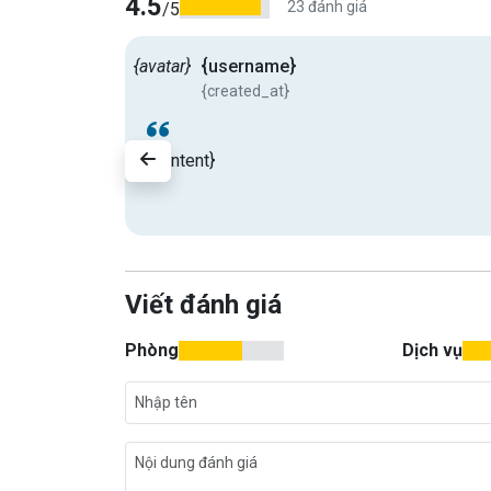
4.5
23 đánh giá
/5
{avatar}
{username}
{created_at}
{content}
Viết đánh giá
Phòng
Dịch vụ