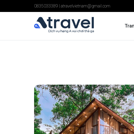
0835033389
|
atravelvietnam@gmail.com
Tra