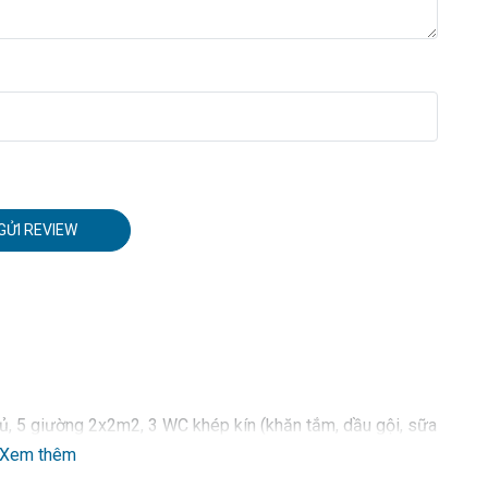
GỬI REVIEW
ủ, 5 giường 2x2m2, 3 WC khép kín (khăn tắm, dầu gội, sữa
Xem thêm
m2