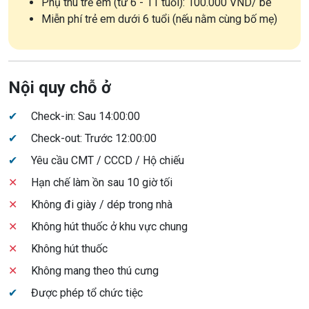
Phụ thu trẻ em (từ 6 - 11 tuổi): 100.000 VND/ bé
Miễn phí trẻ em dưới 6 tuổi (nếu nằm cùng bố mẹ)
Nội quy chỗ ở
✔
Check-in: Sau 14:00:00
✔
Check-out: Trước 12:00:00
✔
Yêu cầu CMT / CCCD / Hộ chiếu
✕
Hạn chế làm ồn sau 10 giờ tối
✕
Không đi giày / dép trong nhà
✕
Không hút thuốc ở khu vực chung
✕
Không hút thuốc
✕
Không mang theo thú cưng
✔
Được phép tổ chức tiệc