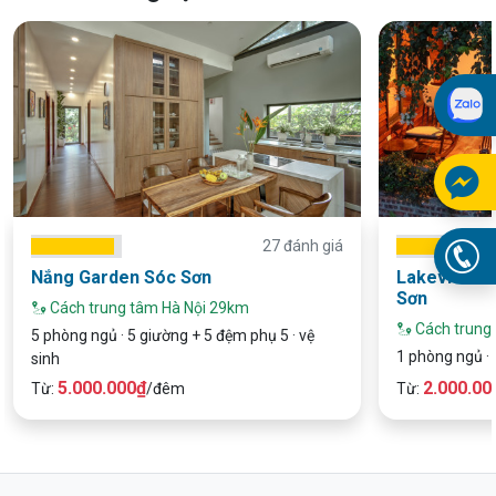
27 đánh giá
Nắng Garden Sóc Sơn
Lakeview 0
Sơn
Cách trung tâm Hà Nội 29km
Cách trung
5 phòng ngủ · 5 giường + 5 đệm phụ 5 · vệ
1 phòng ngủ · 
sinh
5.000.000₫
2.000.00
Từ:
/đêm
Từ: