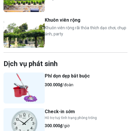
Khuôn viên rộng
Khuôn viên rộng rãi thỏa thích dạo chơi, chụp
ảnh, party
Dịch vụ phát sinh
Phí dọn dẹp bắt buộc
300.000₫
/đoàn
Check-in sớm
Hỗ trợ tuỳ tình trạng phòng trống
300.000₫
/giờ