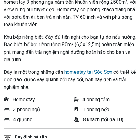
homestay 3 phòng ngủ nằm trên khuôn viên rộng 2500m², với
view rừng núi tuyệt đẹp. Homestay có phòng khách trang nhã
với sofa êm ái, bàn trà xinh xắn, TV 60 inch và wifi phủ sóng
toàn khuôn viên.
Khu bếp riêng biệt, đầy đủ tiện nghi cho bạn tự do nấu nướng.
Đặc biệt, bể bơi riêng rộng 80m² (6,5x12,5m) hoàn toàn miễn
phí, mang đến trải nghiệm nghỉ dưỡng hoàn hảo cho bạn và
gia đình.
Đây là một trong những căn
homestay tại Sóc Sơn
có thiết kế
độc đáo, được vây quanh bởi cây cối, bạn hãy đến và trải
nghiệm nhé.
Homestay
4 phòng tắm
3 phòng ngủ
1 phòng bếp
4 giường
8 khách (tối đa 10)
Quy định nấu ăn