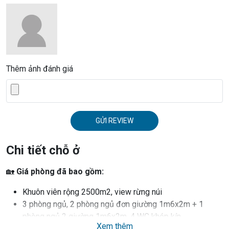
Thêm ảnh đánh giá
GỬI REVIEW
Chi tiết chỗ ở
🏡
Giá phòng đã bao gồm:
Khuôn viên rộng 2500m2, view rừng núi
3 phòng ngủ, 2 phòng ngủ đơn giường 1m6x2m + 1
phòng ngủ 2 giường 1m6x2m, 4 WC khép kín
Xem thêm
Phòng khách với sofa, bàn trà decor xinh xắn, TV 60 inch,