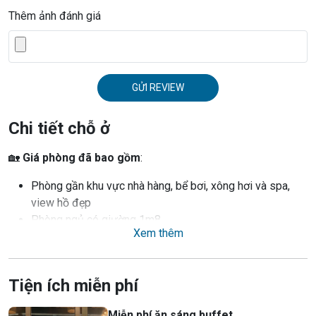
Thêm ảnh đánh giá
GỬI REVIEW
Chi tiết chỗ ở
🏡
Giá phòng đã bao gồm
:
Phòng gần khu vực nhà hàng, bể bơi, xông hơi và spa,
view hồ đẹp
Phòng ngủ có giường 1m8
Xem thêm
Vé vào cổng
Ăn sáng buffet
Chèo thuyền Kayak
Tiện ích miễn phí
Sử dụng xe đạp tham quan miễn phí
Tour giới thiệu kiến trúc, cảnh quan và câu chuyện
Miễn phí ăn sáng buffet