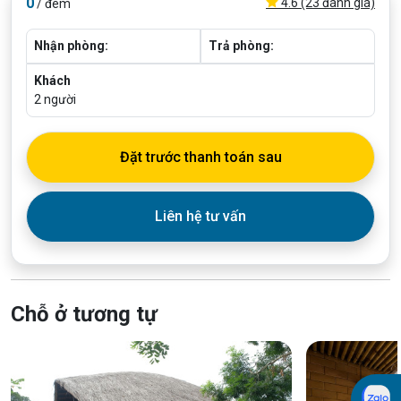
0
4.6 (23 đánh giá)
/ đêm
Nhận phòng:
Trả phòng:
Khách
2
người
Đặt trước thanh toán sau
Liên hệ tư vấn
Chỗ ở tương tự