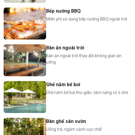
Phụ thu từ trẻ thứ 4 (dưới 5 tuổi): 100.000 VND/ bé
Bếp nướng BBQ
⏰
Nhận phòng 14h, trả phòng 12h hôm sau
Miễn phí sử dụng bếp nướng BBQ ngoài trời
Bàn ăn ngoài trời
Bàn ăn ngoài trời thay đổi không gian ăn
uống
Ghế nằm bể bơi
Ghế nằm bể bơi thư giãn, tắm nắng có ô che
Bàn ghế sân vườn
Uống trà, ngắm cảnh cực chill