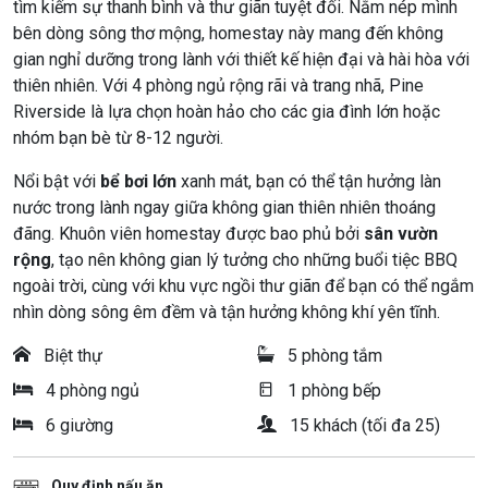
tìm kiếm sự thanh bình và thư giãn tuyệt đối. Nằm nép mình
bên dòng sông thơ mộng, homestay này mang đến không
gian nghỉ dưỡng trong lành với thiết kế hiện đại và hài hòa với
thiên nhiên. Với 4 phòng ngủ rộng rãi và trang nhã, Pine
Riverside là lựa chọn hoàn hảo cho các gia đình lớn hoặc
nhóm bạn bè từ 8-12 người.
Nổi bật với
bể bơi lớn
xanh mát, bạn có thể tận hưởng làn
nước trong lành ngay giữa không gian thiên nhiên thoáng
đãng. Khuôn viên homestay được bao phủ bởi
sân vườn
rộng
, tạo nên không gian lý tưởng cho những buổi tiệc BBQ
ngoài trời, cùng với khu vực ngồi thư giãn để bạn có thể ngắm
nhìn dòng sông êm đềm và tận hưởng không khí yên tĩnh.
Biệt thự
5 phòng tắm
4 phòng ngủ
1 phòng bếp
6 giường
15 khách (tối đa 25)
Quy định nấu ăn