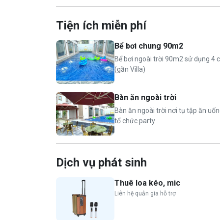
01 bếp nướng BBQ ngoài trời.
Đỗ xe ô tô miễn phí trong khuôn viên
Tiện ích miễn phí
👨‍👩‍👧‍👦
Giá phòng tiêu chuẩn:
Bể bơi chung 90m2
Tiêu chuẩn 20 người lớn, 10 trẻ em dưới 6 t
Bể bơi ngoài trời 90m2 sử dụng 4 
Nhận tối đa 30 người (bao gồm cả trẻ em)
(gần Villa)
Phụ thu vượt tiêu chuẩn: 250.000 VND/ người
Bàn ăn ngoài trời
Bàn ăn ngoài trời nơi tụ tập ăn uốn
⏰
Nhận phòng 14h, trả phòng 12h hôm sau
.
tổ chức party
Dịch vụ phát sinh
Thuê loa kéo, mic
Liên hệ quản gia hỗ trợ