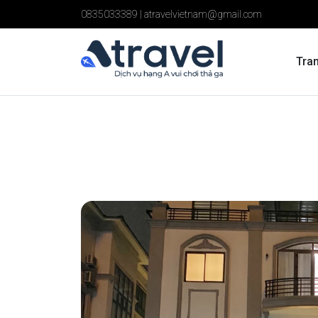
0835033389
|
atravelvietnam@gmail.com
Tra