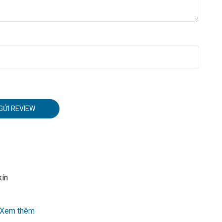
GỬI REVIEW
kín
Xem thêm
illa)