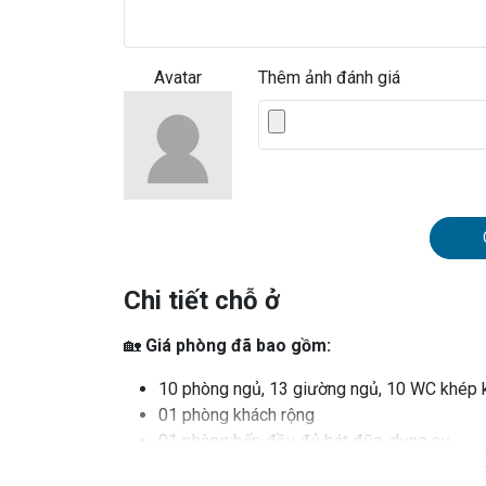
Avatar
Thêm ảnh đánh giá
Chi tiết chỗ ở
🏡
Giá phòng đã bao gồm:
10 phòng ngủ, 13 giường ngủ, 10 WC khép 
01 phòng khách rộng
01 phòng bếp đầy đủ bát đũa, dụng cụ...
Bể bơi ngoài trời 90m2 sử dụng 4 căn (gần V