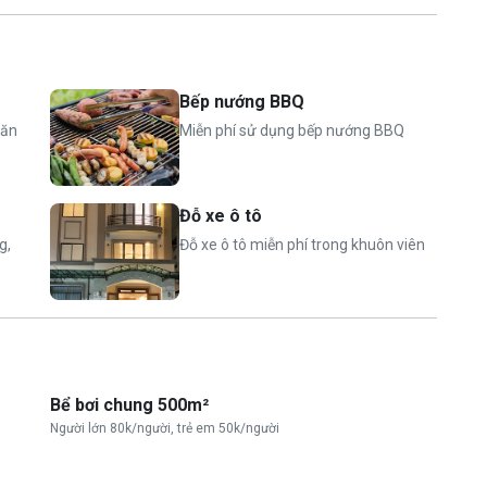
Bếp nướng BBQ
uổi
căn
Miễn phí sử dụng bếp nướng BBQ
 (từ 6 tuổi trở lên), 150.000 VND/ trẻ (dưới 6 tuổi)
Đỗ xe ô tô
g,
Đỗ xe ô tô miễn phí trong khuôn viên
Bể bơi chung 500m²
Người lớn 80k/người, trẻ em 50k/người