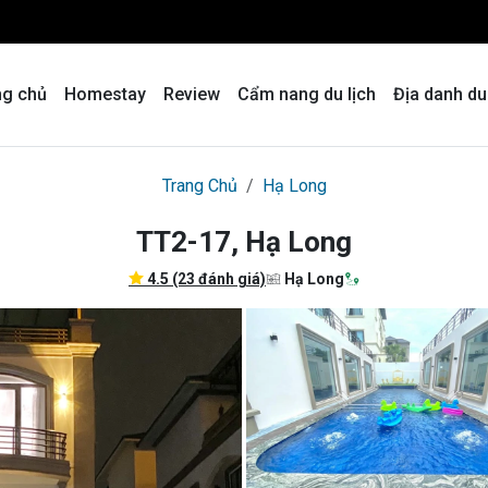
ng chủ
Homestay
Review
Cẩm nang du lịch
Địa danh du
Trang Chủ
Hạ Long
TT2-17, Hạ Long
4.5 (23 đánh giá)
Hạ Long