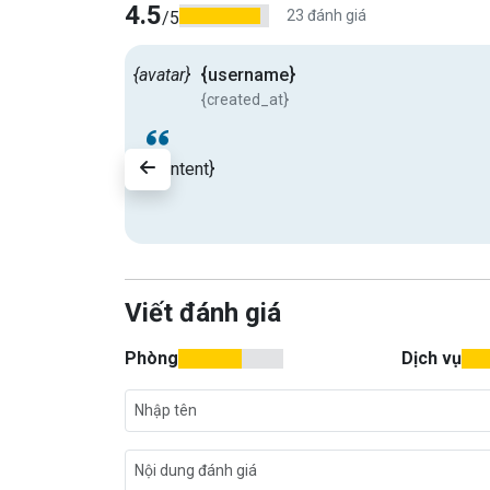
4.5
23 đánh giá
/5
{avatar}
{username}
{created_at}
{content}
Viết đánh giá
Phòng
Dịch vụ