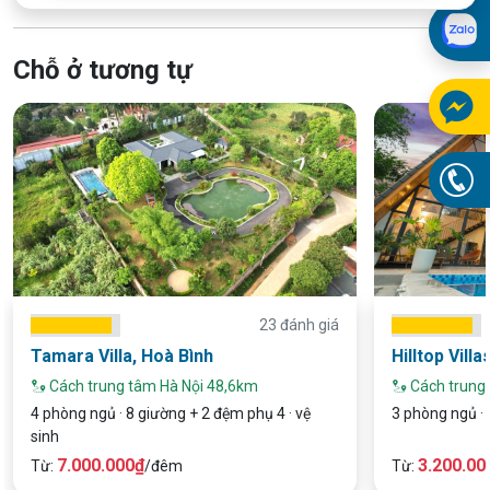
Chỗ ở tương tự
23 đánh giá
Tamara Villa, Hoà Bình
Hilltop Villa
Cách trung tâm Hà Nội 48,6km
Cách trung
4 phòng ngủ · 8 giường + 2 đệm phụ 4 · vệ
3 phòng ngủ · 
sinh
7.000.000₫
3.200.00
Từ:
/đêm
Từ: