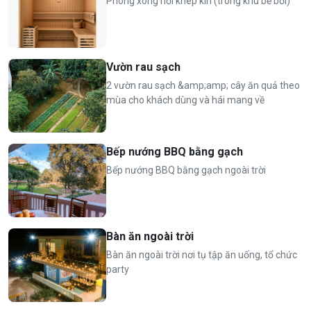
Phòng xông hơi khép kín (trong khu bể bơi)
Vườn rau sạch
2 vườn rau sạch &amp;amp; cây ăn quả theo
mùa cho khách dùng và hái mang về
Bếp nướng BBQ bằng gạch
Bếp nướng BBQ bằng gạch ngoài trời
Bàn ăn ngoài trời
Bàn ăn ngoài trời nơi tụ tập ăn uống, tổ chức
party