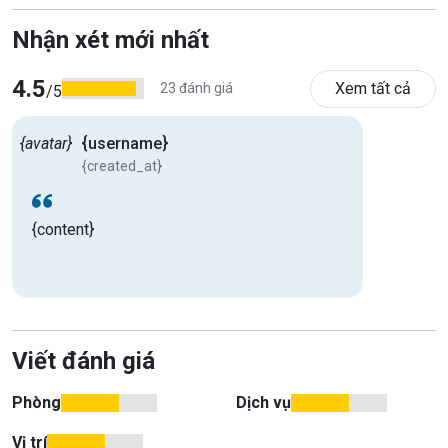
Nhận xét mới nhất
4.5
Xem tất cả
23 đánh giá
/5
{avatar}
{username}
{created_at}
{content}
Viết đánh giá
Phòng
Dịch vụ
Vị trí