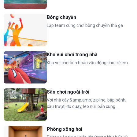
👨‍👩‍👧‍👦
Giá phòng tiêu chuẩn
:
Tiêu chuẩn 10 người (riêng thứ 7 tiêu chuẩn 20 người)
Bóng chuyền
Nhận tối đa 55 người (bao gồm trẻ em)
Lập team cùng chơi bòng chuyền thả ga
Phụ thu vượt tiêu chuẩn: 250.000 VND/ người
⏰
Nhận phòng 15h, trả phòng 13h hôm sau
Khu vui chơi trong nhà
Khu vui chơi liên hoàn vận động cho trẻ em
Sân chơi ngoài trời
Với nhà cây &amp;amp; zipline, bập bênh,
cầu trượt, đu quay, leo núi, bắn cung...
Phòng xông hơi