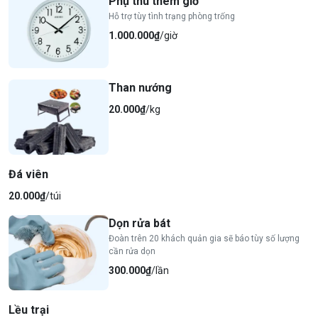
Phụ thu thêm giờ
Hỗ trợ tùy tình trạng phòng trống
1.000.000₫
/giờ
Than nướng
20.000₫
/kg
Đá viên
20.000₫
/túi
Dọn rửa bát
Đoàn trên 20 khách quản gia sẽ báo tùy số lượng
cần rửa dọn
300.000₫
/lần
Lều trại