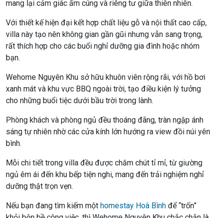
mang lại cảm giác ấm cúng và riêng tư giữa thiên nhiên.
Với thiết kế hiện đại kết hợp chất liệu gỗ và nội thất cao cấp,
villa này tạo nên không gian gần gũi nhưng vẫn sang trọng,
rất thích hợp cho các buổi nghỉ dưỡng gia đình hoặc nhóm
bạn.
Wehome Nguyên Khu sở hữu khuôn viên rộng rãi, với hồ bơi
xanh mát và khu vực BBQ ngoài trời, tạo điều kiện lý tưởng
cho những buổi tiệc dưới bầu trời trong lành.
Phòng khách và phòng ngủ đều thoáng đãng, tràn ngập ánh
sáng tự nhiên nhờ các cửa kính lớn hướng ra view đồi núi yên
bình.
Mỗi chi tiết trong villa đều được chăm chút tỉ mỉ, từ giường
ngủ êm ái đến khu bếp tiện nghi, mang đến trải nghiệm nghỉ
dưỡng thật trọn vẹn.
Nếu bạn đang tìm kiếm một
homestay Hoà Bình
để “trốn”
khỏi bộn bề công việc, thì Wehome Nguyên Khu chắc chắn là