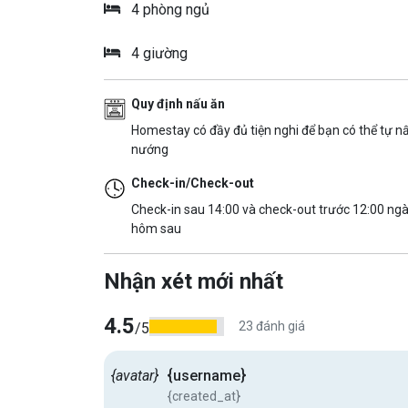
4 phòng ngủ
4 giường
Quy định nấu ăn
Homestay có đầy đủ tiện nghi để bạn có thể tự n
nướng
Check-in/Check-out
Check-in sau 14:00 và check-out trước 12:00 ng
hôm sau
Nhận xét mới nhất
4.5
23 đánh giá
/5
{avatar}
{username}
{created_at}