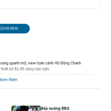
GỬI REVIEW
an xung quanh mở, view toàn cảnh Hồ Đồng Chanh
thiết kế đủ đồ dùng tiện nghi
 giường đôi, phòng WC khép kín, thiết kế nội thất xịn sò
Xem thêm
ong lập rộng rãi với 2 khu bếp, 2 bộ sofa sang trọng, 1
 máy nướng bánh mì, bếp từ, máy hút mùi, lò vi sóng, nồi
, bát đũa, cốc chén, ly uống rượu vang
Bếp nướng BBQ