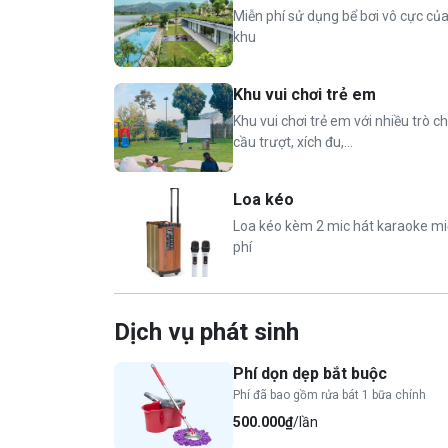
Miễn phí sử dụng bể bơi vô cực củ
Loa kéo sử dụng miên phí
khu
Bếp nướng BBQ và bàn ăn ngoài trời (tặng 
Sân vườn rộng
Trà + cafe miễn phí trong phòng
Khu vui chơi trẻ em
Bồn tắm ngâm thảo dược
Khu vui chơi trẻ em với nhiều trò ch
cầu trượt, xích đu,...
👨‍👩‍👧‍👦
Giá phòng tiêu chuẩn
:
Tiêu chuẩn 8 người lớn + 4 trẻ em dưới 6 tu
Loa kéo
Nhận tối đa 14 người (đối với đoàn có trẻ 
Loa kéo kèm 2 mic hát karaoke m
Phụ thu từ người thứ 9 (người lớn và trẻ e
phí
sáng)
Phụ thu trẻ từ 6-12 tuổi: 200.000 VND/ tr
Miễn phí cho trẻ em dưới 6 tuổi
Dịch vụ phát sinh
⏰
Nhận phòng 14h, trả phòng 12h hôm sau.
Phí dọn dẹp bắt buộc
Phí đã bao gồm rửa bát 1 bữa chính
500.000₫
/lần