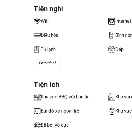
Tiện nghi
Wifi
Internet
Điều hòa
Bình nó
Tủ lạnh
Dép
Xem tất cả
Tiện ích
Khu vực BBQ với bàn ăn
Khu vui 
Bãi đỗ xe ngoài trời
Khu vực
Bể bơi vô cực