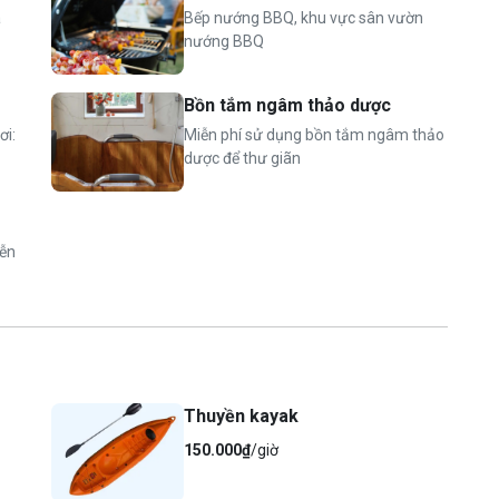
a
Bếp nướng BBQ, khu vực sân vườn
nướng BBQ
kèm than)
Bồn tắm ngâm thảo dược
ơi:
Miễn phí sử dụng bồn tắm ngâm thảo
dược để thư giãn
ổi
em) hoặc 10 người lớn
iễn
m trên 12 tuổi): 300.000 VND/ người/ đêm (đã bao gồm ăn
ẻ/ đêm (đã bao gồm ăn sáng)
Thuyền kayak
150.000₫
/giờ