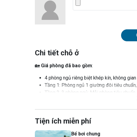
Chi tiết chỗ ở
🏡
Giá phòng đã bao gồm
:
4 phòng ngủ riêng biệt khép kín, không gi
Tầng 1: Phòng ngủ 1 giường đôi tiêu chuẩn, 
Tầng 2: 3 phòng ngủ: Mỗi phòng tiêu chuẩn 1
đủ đồ dùng tiện nghi
Không gian phòng sinh hoạt chung thiết kế s
Smart TV, 2 bộ bàn ăn tiêu chuẩn
Tiện ích miễn phí
Phòng bếp đầy đủ dụng cụ nấu nướng xịn sò:
cơm điện, bếp điện nướng BBQ, bếp điện lẩu
Bể bơi chung
Bể bơi vô cực miễn phí