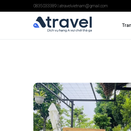
0835033389
|
atravelvietnam@gmail.com
Tra