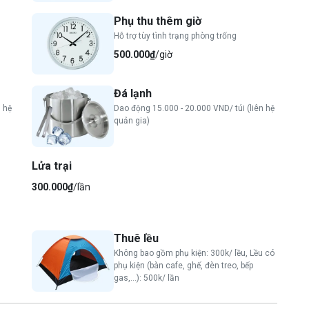
Phụ thu thêm giờ
Hỗ trợ tùy tình trạng phòng trống
500.000₫
/giờ
Đá lạnh
 hệ
Dao động 15.000 - 20.000 VND/ túi (liên hệ
quản gia)
Lửa trại
300.000₫
/lần
Thuê lều
Không bao gồm phụ kiện: 300k/ lều, Lều có
phụ kiện (bàn cafe, ghế, đèn treo, bếp
gas,...): 500k/ lần