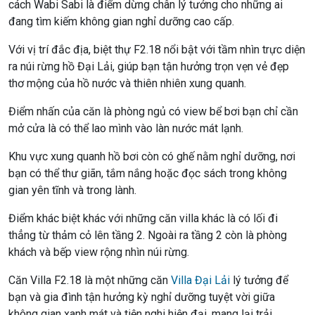
cách Wabi Sabi là điểm dừng chân lý tưởng cho những ai
đang tìm kiếm không gian nghỉ dưỡng cao cấp.
Với vị trí đắc địa, biệt thự F2.18 nổi bật với tầm nhìn trực diện
ra núi rừng hồ Đại Lải, giúp bạn tận hưởng trọn vẹn vẻ đẹp
thơ mộng của hồ nước và thiên nhiên xung quanh.
Điểm nhấn của căn là phòng ngủ có view bể bơi bạn chỉ cần
mở cửa là có thể lao mình vào làn nước mát lạnh.
Khu vực xung quanh hồ bơi còn có ghế nằm nghỉ dưỡng, nơi
bạn có thể thư giãn, tắm nắng hoặc đọc sách trong không
gian yên tĩnh và trong lành.
Điểm khác biệt khác với những căn villa khác là có lối đi
thẳng từ thảm cỏ lên tầng 2. Ngoài ra tầng 2 còn là phòng
khách và bếp view rộng nhìn núi rừng.
Căn Villa F2.18 là một những căn
Villa Đại Lải
lý tưởng để
bạn và gia đình tận hưởng kỳ nghỉ dưỡng tuyệt vời giữa
không gian xanh mát và tiện nghi hiện đại, mang lại trải