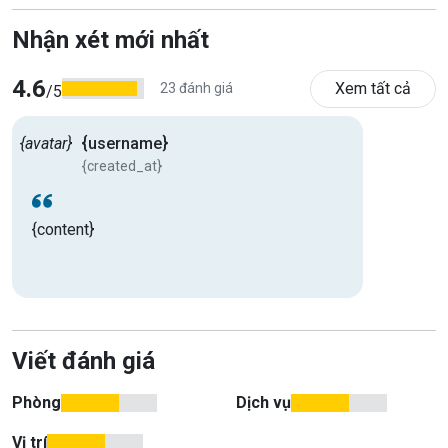
Nhận xét mới nhất
4.6
Xem tất cả
23 đánh giá
/5
{avatar}
{username}
{created_at}
{content}
Viết đánh giá
Phòng
Dịch vụ
Vị trí