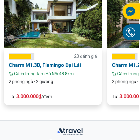
23 đánh giá
Charm M1.3B, Flamingo Đại Lải
Charm M1.2,
Cách trung tâm Hà Nội 48.8km
Cách trung
2 phòng ngủ · 2 giường
2 phòng ngủ · 
3.000.000₫
3.000.00
Từ:
/đêm
Từ: