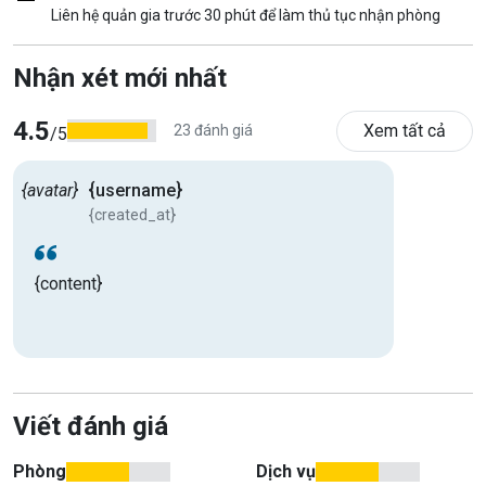
Liên hệ quản gia trước 30 phút để làm thủ tục nhận phòng
Nhận xét mới nhất
4.5
Xem tất cả
23 đánh giá
/5
{avatar}
{username}
{created_at}
{content}
Viết đánh giá
Phòng
Dịch vụ