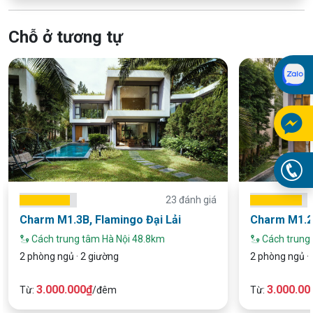
Chỗ ở tương tự
23 đánh giá
Charm M1.3B, Flamingo Đại Lải
Charm M1.2,
Cách trung tâm Hà Nội 48.8km
Cách trung
2 phòng ngủ · 2 giường
2 phòng ngủ · 
3.000.000₫
3.000.00
Từ:
/đêm
Từ: