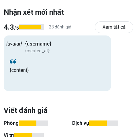
Nhận xét mới nhất
4.3
Xem tất cả
23 đánh giá
/5
{avatar}
{username}
{created_at}
{content}
Viết đánh giá
Phòng
Dịch vụ
Vị trí