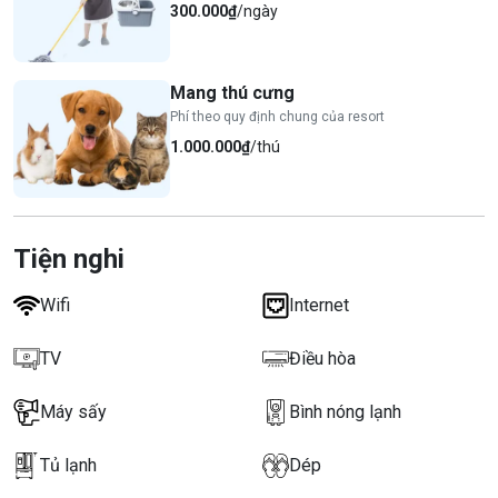
300.000₫
/ngày
Mang thú cưng
Phí theo quy định chung của resort
1.000.000₫
/thú
Tiện nghi
Wifi
Internet
TV
Điều hòa
Máy sấy
Bình nóng lạnh
Tủ lạnh
Dép