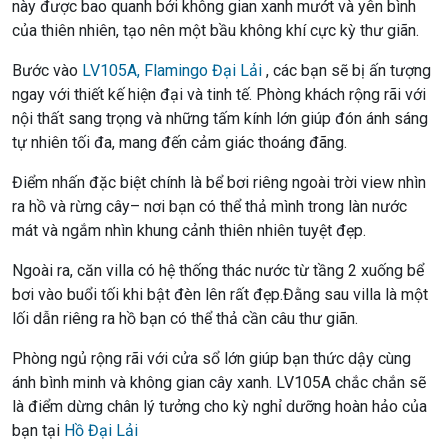
này được bao quanh bởi không gian xanh mướt và yên bình
của thiên nhiên, tạo nên một bầu không khí cực kỳ thư giãn.
Bước vào
LV105A, Flamingo Đại Lải
, các bạn sẽ bị ấn tượng
ngay với thiết kế hiện đại và tinh tế. Phòng khách rộng rãi với
nội thất sang trọng và những tấm kính lớn giúp đón ánh sáng
tự nhiên tối đa, mang đến cảm giác thoáng đãng.
Điểm nhấn đặc biệt chính là bể bơi riêng ngoài trời view nhìn
ra hồ và rừng cây– nơi bạn có thể thả mình trong làn nước
mát và ngắm nhìn khung cảnh thiên nhiên tuyệt đẹp.
Ngoài ra, căn villa có hệ thống thác nước từ tầng 2 xuống bể
bơi vào buổi tối khi bật đèn lên rất đẹp.Đằng sau villa là một
lối dẫn riêng ra hồ bạn có thể thả cần câu thư giãn.
Phòng ngủ rộng rãi với cửa sổ lớn giúp bạn thức dậy cùng
ánh bình minh và không gian cây xanh. LV105A chắc chắn sẽ
là điểm dừng chân lý tưởng cho kỳ nghỉ dưỡng hoàn hảo của
bạn tại
Hồ Đại Lải