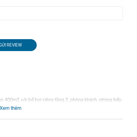
GỬI REVIEW
ên 400m2 với bể bơi riêng tầng 2, phòng khách, phòng bếp,
Xem thêm
khép kín, điều hòa, bồn tắm riêng, 1 phòng ngủ 2 giường
trang nhã, tivi truyền hình cáp, wifi
ạnh, lò vi sóng, bếp từ, nồi cơm điện, nồi lẩu, ấm siêu tốc