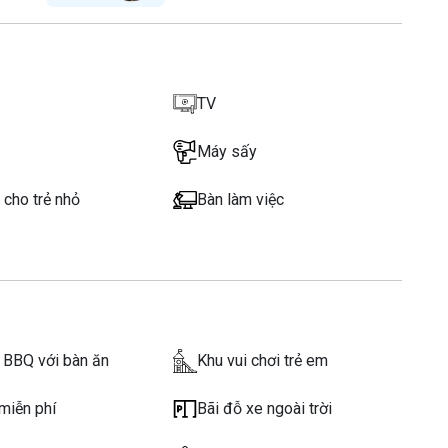
ình
k
TV
Bóng tay)
trẻ em
Máy sấy
 nước
 cho trẻ nhỏ
Bàn làm việc
trực tiếp, 15% cho khách mua đặt trước
 của resort
buffet sáng giá gốc 365.000 VND giảm còn 256.000 VND/
179.000 VND).
 BBQ với bàn ăn
Khu vui chơi trẻ em
miễn phí
Bãi đỗ xe ngoài trời