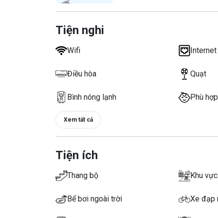
Giảm 50% phí sử dụng dịch vụ chơi Bi-a
Giảm 50% phí sử dụng dịch vụ thuyền gỗ
Tiện nghi
Giảm 50% phí sử dụng dịch vụ xe đạp địa h
Giảm 50% phí sử dụng dịch vụ thuyền Kaya
Wifi
Internet
Giảm 50% phí sử dụng dịch vụ chơi Bi lắc (
Giảm 50% phí sử dụng dịch vụ thuê xe đạp 
Điều hòa
Quạt
Giảm 50% phí sử dụng dịch vụ thuê xe đạp
Giảm 50% phí sử dụng dịch vụ hát Karaoke
Bình nóng lạnh
Phù hợp
Giảm 50% phí sử dụng dịch vụ thuê phao
Giảm 10% dịch vụ VR games cho khách mua 
Xem tất cả
Giảm 10% dịch vụ ẩm thực tại các nhà hàng
Giảm 30% phí ăn sáng buffet tại Resort (
NL, 2NL được kèm 1TE dưới 6T, TE 6-12T 
Tiện ích
Thang bộ
Khu vực
Bể bơi ngoài trời
Xe đạp 