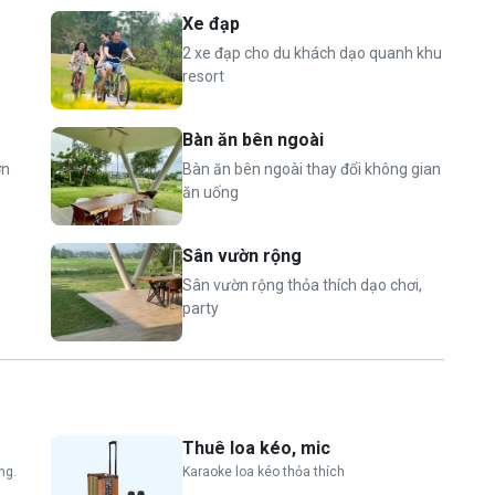
Xe đạp
n và bàn ăn trong nhà cho khách lựa chọn không gian
2 xe đạp cho du khách dạo quanh khu
resort
 thưởng thức không khí trong lành
Bàn ăn bên ngoài
ờn
Bàn ăn bên ngoài thay đổi không gian
ăn uống
tuổi
 tuổi
Sân vườn rộng
n): 300.000 VND/ người
Sân vườn rộng thỏa thích dạo chơi,
party
-------------------------------------------------------------------
Thuê loa kéo, mic
---------------------
ng.
Karaoke loa kéo thỏa thích