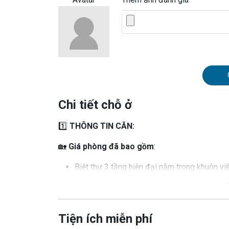
Chi tiết chỗ ở
1️⃣
THÔNG TIN CĂN:
🏡
Giá phòng đã bao gồm
:
Biệt thự 3 tầng hiện đại nằm trong khuôn vi
phòng ăn
4 phòng ngủ, trong đó: 2 phòng ngủ master 
1m4, 1 phòng ngủ tầng 3 khép kín
Phòng khách đa năng với nội thất sang trọng, 
Tiện ích miễn phí
Phòng bếp trang bị đầy đủ tiện nghi như tủ l