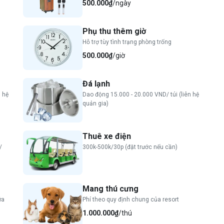
500.000₫
/ngày
/ người
Phụ thu thêm giờ
và người khuyết tật: 105.000 VND/ người
Hỗ trợ tùy tình trạng phòng trống
500.000₫
/giờ
u.*
Đá lạnh
-------------------------------------------------------------------
 hệ
Dao động 15.000 - 20.000 VND/ túi (liên hệ
---------------------
quản gia)
Thuê xe điện
ốc NL 200.000 VND, giảm còn 100.000 VND/ lượt. TE
/
300k-500k/30p (đặt trước nếu cần)
 muối hồng ngoại
ạo quanh hồ
Mang thú cưng
m
ữa
Phí theo quy định chung của resort
1.000.000₫
/thú