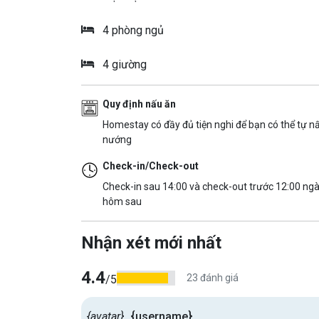
4 phòng ngủ
4 giường
Quy định nấu ăn
Homestay có đầy đủ tiện nghi để bạn có thể tự n
nướng
Check-in/Check-out
Check-in sau 14:00 và check-out trước 12:00 ng
hôm sau
Nhận xét mới nhất
4.4
23 đánh giá
/5
{avatar}
{username}