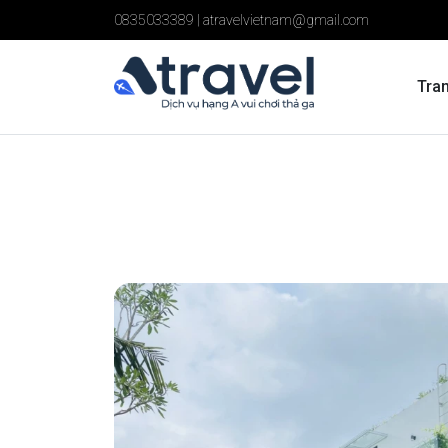
0835033389
|
atravelvietnam@gmail.com
Tra